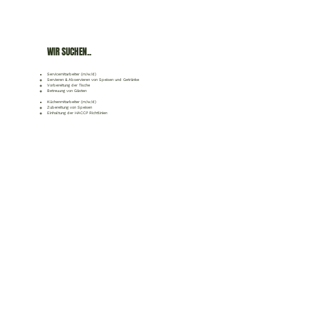
WIR SUCHEN..
Servicemitarbeiter (m/w/d)
Servieren & Abservieren von Speisen und Getränke​
Vorbereitung der Tische
Betreuung von Gästen
Küchenmitarbeiter (m/w/d)
Zubereitung von Speisen​
Einhaltung der HACCP Richtlinien