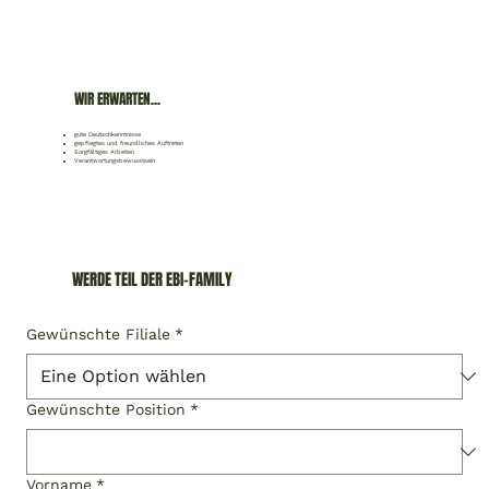
WIR ERWARTEN...
gute Deutschkenntnisse
gepflegtes und freundliches Auftreten
Sorgfältiges Arbeiten
Verantwortungsbewusstsein
WERDE TEIL DER EBI-FAMILY
Gewünschte Filiale
*
Gewünschte Position
*
Vorname
*