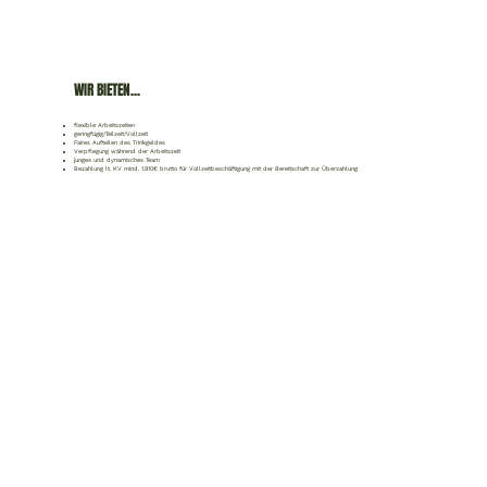
WIR BIETEN...
flexible Arbeitszeiten
geringfügig/Teilzeit/Vollzeit
Faires Aufteilen des Trinkgeldes
Verpflegung während der Arbeitszeit
junges und dynamisches Team
Bezahlung lt. KV mind. 1.910€ brutto für Vollzeitbeschäftigung mit der Bereitschaft zur Überzahlung